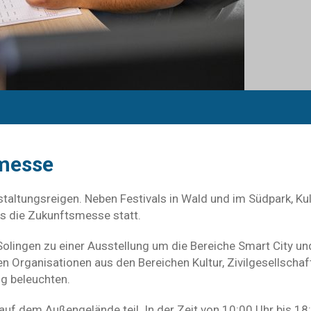
smesse
altungsreigen. Neben Festivals in Wald und im Südpark, K
s die Zukunftsmesse statt.
Solingen zu einer Ausstellung um die Bereiche Smart City und
ehen Organisationen aus den Bereichen Kultur, Zivilgesellscha
ng beleuchten.
uf dem Außengelände teil. In der Zeit von 10:00 Uhr bis 18: