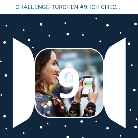
CHALLENGE-TÜRCHEN #9: ICH CHECK MEIN‘ FUSSABDRUCK!