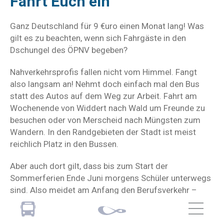
Fahrt Euch ein
Ganz Deutschland für 9 €uro einen Monat lang! Was
gilt es zu beachten, wenn sich Fahrgäste in den
Dschungel des ÖPNV begeben?
Nahverkehrsprofis fallen nicht vom Himmel. Fangt
also langsam an! Nehmt doch einfach mal den Bus
statt des Autos auf dem Weg zur Arbeit. Fahrt am
Wochenende von Widdert nach Wald um Freunde zu
besuchen oder von Merscheid nach Müngsten zum
Wandern. In den Randgebieten der Stadt ist meist
reichlich Platz in den Bussen.
Aber auch dort gilt, dass bis zum Start der
Sommerferien Ende Juni morgens Schüler unterwegs
sind. Also meidet am Anfang den Berufsverkehr –
auch am Nachmittag. Bedenkt zu diesen Zeiten auch
die Pendlerströme von und nach Düsseldorf, Köln