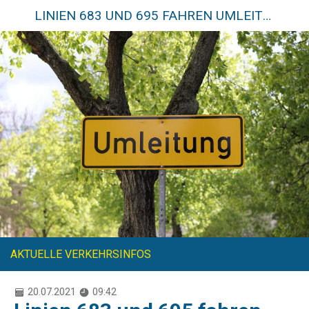
LINIEN 683 UND 695 FAHREN UMLEITUNG
AKTUELLE VERKEHRSINFOS
20.07.2021
09:42