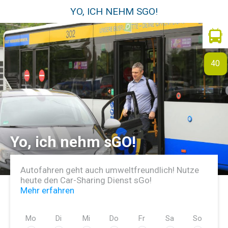
YO, ICH NEHM SGO!
40
Yo, ich nehm sGO!
Autofahren geht auch umweltfreundlich! Nutze
heute den Car-Sharing Dienst sGo!
Mehr erfahren
Mo
Di
Mi
Do
Fr
Sa
So