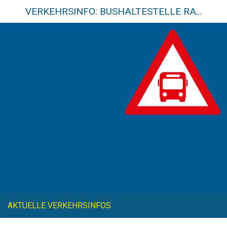
VERKEHRSINFO: BUSHALTESTELLE RATHAUS IN RICHTUNG INNENSTADT GESPERRT!
AKTUELLE VERKEHRSINFOS